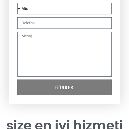
GÖNDER
size en i̇yi hizmeti