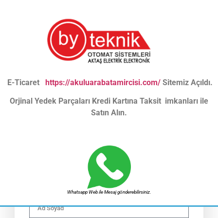
E-Ticaret
https://akuluarabatamircisi.com/
Sitemiz Açıldı.
Orjinal Yedek Parçaları Kredi Kartına Taksit imkanları ile
Satın Alın.
SIPARIŞ FORMU
Siparişiniz Hakkında Sizi Arayalım
Whatsapp Web ile Mesaj gönderebilirsiniz.