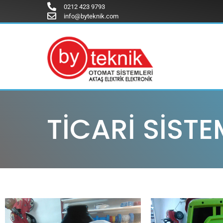
0212 423 9793
info@byteknik.com
TİCARİ SİST