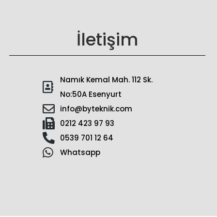
İletişim
Namık Kemal Mah. 112 Sk.
No:50A Esenyurt
info@byteknik.com
0212 423 97 93
0539 701 12 64
Whatsapp